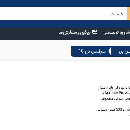
اوره تخصصی
پیگیری سفارش‌ها
س پرو
سرفیس پرو 10
ا بهره از اولین نسل
پردازنده قدرتمند Core Ultra اولین تبلت Surface Pro با
ازنده عصبی هوش مصنوعی
همچنین اولین تبلت مایکروسافت با گوشه های گرد صفحه نمایش و 600 نیتز روشنایی