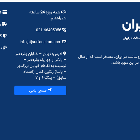
همه روزه 24 ساعته
قو
همراهتیم
ر
021-66405356
گا
info[at]surfaceiran.com
بل
آدرس: تهران – خیابان ولیعصر
وسافت در ایران، مفتخر است که از سال
– بالاتر از چهارراه ولیعصر –
نرسیده به تقاطع خیابان بزرگمهر
– پاساژ رنگین کمان (اعتماد
سابق) – پلاک ۶ و ۷
مسیر یابی