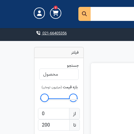
0
021-66405356
فیلتر
جستجو
بازه قیمت
(میلیون تومان)
از
تا