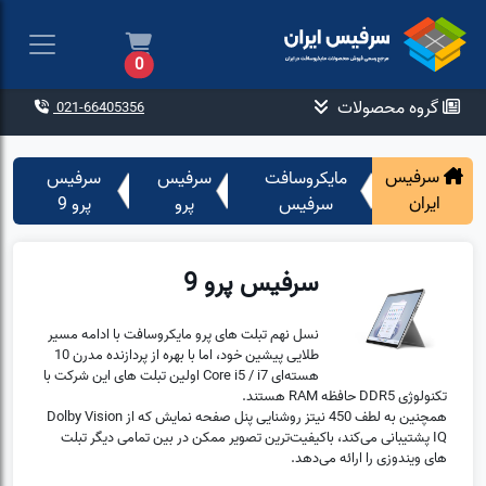
0
گروه محصولات
021-66405356
سرفیس
مایکروسافت
سرفیس
سرفیس
ایران
سرفیس
پرو
پرو 9
سرفیس پرو 9
نسل نهم تبلت های پرو مایکروسافت با ادامه مسیر
طلایی پیشین خود، اما با بهره از پردازنده مدرن 10
هسته‌ای Core i5 / i7 اولین تبلت های این شرکت با
تکنولوژی DDR5 حافظه RAM هستند.
همچنین به لطف 450 نیتز روشنایی پنل صفحه نمایش که از Dolby Vision
IQ پشتیبانی می‎‌کند، باکیفیت‌ترین تصویر ممکن در بین تمامی دیگر تبلت
های ویندوزی را ارائه می‌دهد.