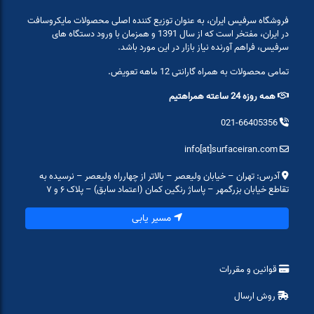
فروشگاه سرفیس ایران، به عنوان توزیع کننده اصلی محصولات مایکروسافت
در ایران، مفتخر است که از سال 1391 و همزمان با ورود دستگاه های
سرفیس، فراهم آورنده نیاز بازار در این مورد باشد.
تمامی محصولات به همراه گارانتی 12 ماهه تعویض.
همه روزه 24 ساعته همراهتیم
021-66405356
info[at]surfaceiran.com
آدرس: تهران – خیابان ولیعصر – بالاتر از چهارراه ولیعصر – نرسیده به
تقاطع خیابان بزرگمهر – پاساژ رنگین کمان (اعتماد سابق) – پلاک ۶ و ۷
مسیر یابی
قوانین و مقررات
روش ارسال