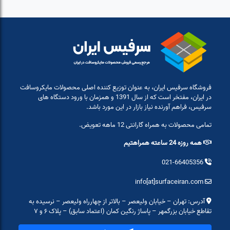
فروشگاه سرفیس ایران، به عنوان توزیع کننده اصلی محصولات مایکروسافت
در ایران، مفتخر است که از سال 1391 و همزمان با ورود دستگاه های
سرفیس، فراهم آورنده نیاز بازار در این مورد باشد.
تمامی محصولات به همراه گارانتی 12 ماهه تعویض.
همه روزه 24 ساعته همراهتیم
021-66405356
info[at]surfaceiran.com
آدرس: تهران – خیابان ولیعصر – بالاتر از چهارراه ولیعصر – نرسیده به
تقاطع خیابان بزرگمهر – پاساژ رنگین کمان (اعتماد سابق) – پلاک ۶ و ۷