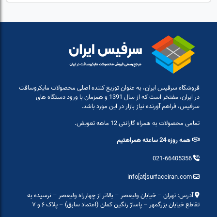
فروشگاه سرفیس ایران، به عنوان توزیع کننده اصلی محصولات مایکروسافت
در ایران، مفتخر است که از سال 1391 و همزمان با ورود دستگاه های
سرفیس، فراهم آورنده نیاز بازار در این مورد باشد.
تمامی محصولات به همراه گارانتی 12 ماهه تعویض.
همه روزه 24 ساعته همراهتیم
021-66405356
info[at]surfaceiran.com
آدرس: تهران – خیابان ولیعصر – بالاتر از چهارراه ولیعصر – نرسیده به
تقاطع خیابان بزرگمهر – پاساژ رنگین کمان (اعتماد سابق) – پلاک ۶ و ۷