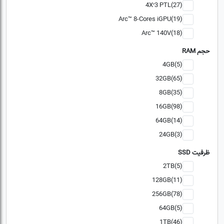
4Xᵉ3 PTL(27)
Arc™ 8-Cores iGPU(19)
Arc™ 140V(18)
حجم RAM
4GB(5)
32GB(65)
8GB(35)
16GB(98)
64GB(14)
24GB(3)
ظرفیت SSD
2TB(5)
128GB(11)
256GB(78)
64GB(5)
1TB(46)