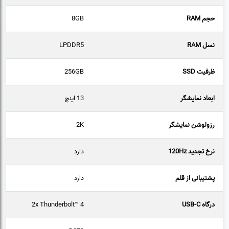
حجم RAM
8GB
نسل RAM
LPDDR5
ظرفیت SSD
256GB
ابعاد نمایشگر
13 اینچ
رزولوشن نمایشگر
2K
نرخ تجدید 120Hz
دارد
پشتیبانی از قلم
دارد
درگاه USB-C
2x Thunderbolt™ 4