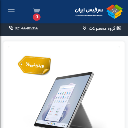
0
گروه محصولات
021-66405356