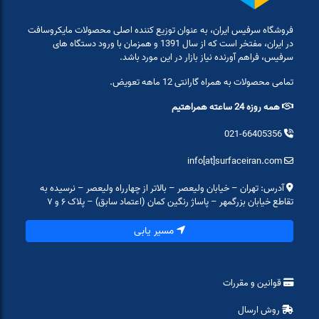
فروشگاه سرفیس ایران، به عنوان توزیع کننده اصلی محصولات مایکروسافت
در ایران، مفتخر است که از سال 1391 و همزمان با ورود دستگاه های
سرفیس، فراهم آورنده نیاز بازار در این مورد باشد.
تمامی محصولات به همراه گارانتی 12 ماهه تعویض.
همه روزه 24 ساعته همراهتیم
021-66405356
info[at]surfaceiran.com
آدرس: تهران – خیابان ولیعصر – بالاتر از چهارراه ولیعصر – نرسیده به
تقاطع خیابان بزرگمهر – پاساژ رنگین کمان (اعتماد سابق) – پلاک ۶ و ۷
مسیر یابی
قوانین و مقررات
روش ارسال