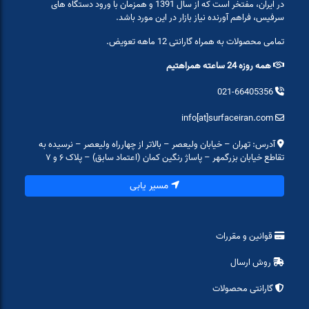
در ایران، مفتخر است که از سال 1391 و همزمان با ورود دستگاه های
سرفیس، فراهم آورنده نیاز بازار در این مورد باشد.
تمامی محصولات به همراه گارانتی 12 ماهه تعویض.
همه روزه 24 ساعته همراهتیم
021-66405356
info[at]surfaceiran.com
آدرس: تهران – خیابان ولیعصر – بالاتر از چهارراه ولیعصر – نرسیده به
تقاطع خیابان بزرگمهر – پاساژ رنگین کمان (اعتماد سابق) – پلاک ۶ و ۷
مسیر یابی
قوانین و مقررات
روش ارسال
گارانتی محصولات