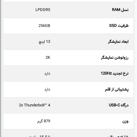
نسل RAM
LPDDR5
ظرفیت SSD
256GB
ابعاد نمایشگر
13 اینچ
رزولوشن نمایشگر
2K
نرخ تجدید 120Hz
دارد
پشتیبانی از قلم
دارد
درگاه USB-C
2x Thunderbolt™ 4
وزن
879 گرم