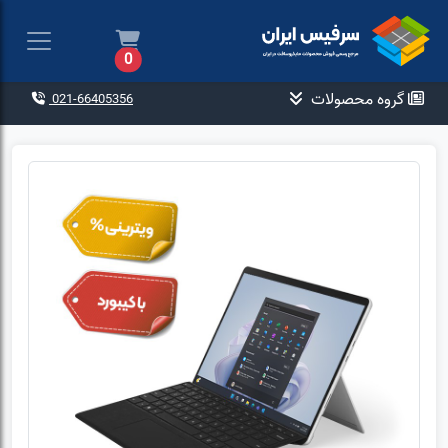
0
گروه محصولات
021-66405356