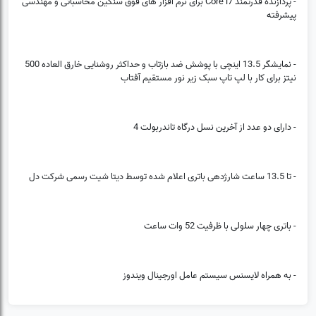
- پردازنده قدرتمند Core i7 برای نرم افزار های فوق سنگین محاسباتی و مهندسی
پیشرفته
- نمایشگر 13.5 اینچی با پوشش ضد بازتاب و حداکثر روشنایی خارق العاده 500
نیتز برای کار با لپ تاپ سبک زیر نور مستقیم آفتاب
- دارای دو عدد از آخرین نسل درگاه تاندربولت 4
- تا 13.5 ساعت شارژدهی باتری اعلام شده توسط دیتا شیت رسمی شرکت دل
(0)
❌
- باتری چهار سلولی با ظرفیت 52 وات ساعت
- به همراه لایسنس سیستم عامل اورجینال ویندوز