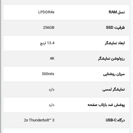
نسل RAM
LPDDR4x
ظرفیت SSD
256GB
ابعاد نمایشگر
13.4 اینچ
رزولوشن نمایشگر
4K
میزان روشنایی
500nits
نمایشگر لمسی
دارد
پوشش ضد بازتاب صفحه
دارد
درگاه USB-C
2x Thunderbolt™ 3