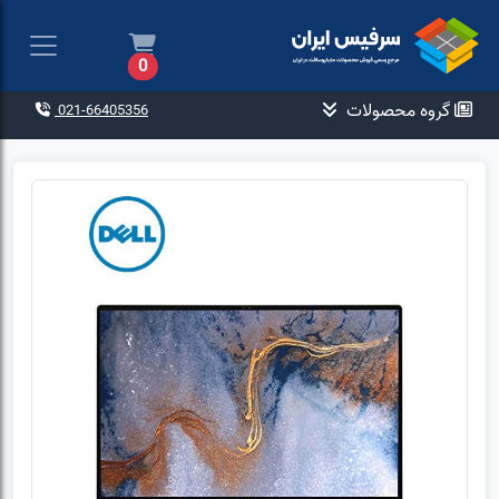
0
گروه محصولات
021-66405356