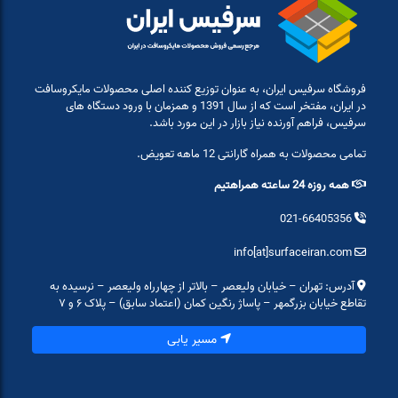
فروشگاه سرفیس ایران، به عنوان توزیع کننده اصلی محصولات مایکروسافت
در ایران، مفتخر است که از سال 1391 و همزمان با ورود دستگاه های
سرفیس، فراهم آورنده نیاز بازار در این مورد باشد.
تمامی محصولات به همراه گارانتی 12 ماهه تعویض.
همه روزه 24 ساعته همراهتیم
021-66405356
info[at]surfaceiran.com
آدرس: تهران – خیابان ولیعصر – بالاتر از چهارراه ولیعصر – نرسیده به
تقاطع خیابان بزرگمهر – پاساژ رنگین کمان (اعتماد سابق) – پلاک ۶ و ۷
مسیر یابی