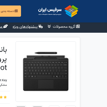
دسته بندی
گروه محصولات
پیشنهادهای ویژه
مش
lot
ot Key
مشکی Black نو (آکبند) پلمپ جع