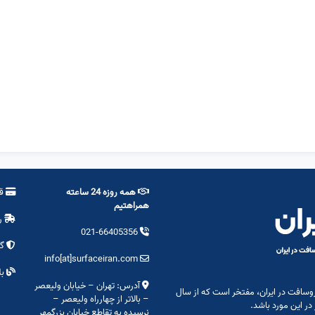
همه روزه 24 ساعته
قو
همراهتیم
ر
021-66405356
گا
info[at]surfaceiran.com
بل
آدرس: تهران – خیابان ولیعصر
وسافت در ایران، مفتخر است که از سال
– بالاتر از چهارراه ولیعصر –
نرسیده به تقاطع خیابان بزرگمهر