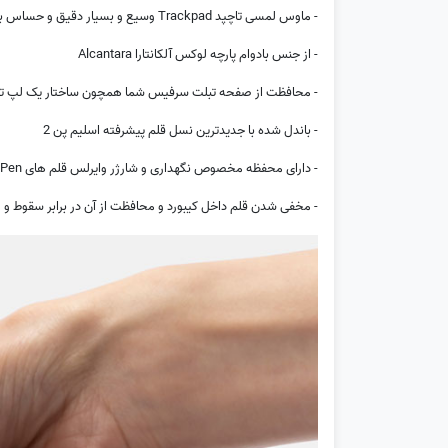
- ماوس لمسی تاچپد Trackpad وسیع و بسیار دقیق و حساس با پشتیبانی از لمس 5 انگشت همزمان برای حرکات چند انگشتی
- از جنس بادوام پارچه لوکس آلکانتارا Alcantara
- محافظت از صفحه تبلت سرفیس شما همچون ساختار یک لپ ت
- باندل شده با جدیدترین نسل قلم پیشرفته اسلیم پن 2
- دارای محفظه مخصوص نگهداری و شارژر وایرلس قلم های Slim Pen
- مخفی شدن قلم داخل کیبورد و محافظت از آن در برابر سقوط و 