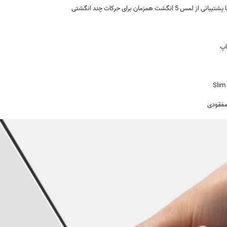
اپ
(0)
❌
مفقودی