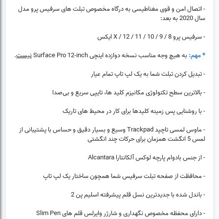
- اتصال امن و قوی مغناطیسی به درگاه مخصوص تبلت های سرفیس پرو مدل
سال 2020 به بعد:
- سرفیس پرو 8 / 9 / 10 / 11 / 12 / X ایکس
* مهم:
به هیچ وجه مناسب نسخه دوازده اینچی Surface Pro 12-inch
نیست
.
- تبدیل کردن تبلت شما به یک لپ تاپ تمام عیار
- بالاترین سطح تکنولوژی مکانیزم کلید ها، تایپی سریع و بی‌صدا
- با روشنایی پس زمینه کلیدها برای کار در محیط های تاریک
- ماوس لمسی تاچپد Trackpad وسیع و بسیار دقیق و حساس با پشتیبانی از
لمس 5 انگشت همزمان برای حرکات چند انگشتی
- از جنس بادوام پارچه لوکس آلکانتارا Alcantara
- محافظت از صفحه تبلت سرفیس شما همچون ساختار یک لپ تاپ
- باندل شده با جدیدترین نسل قلم پیشرفته اسلیم پن 2
- دارای محفظه مخصوص نگهداری و شارژر وایرلس قلم های Slim Pen