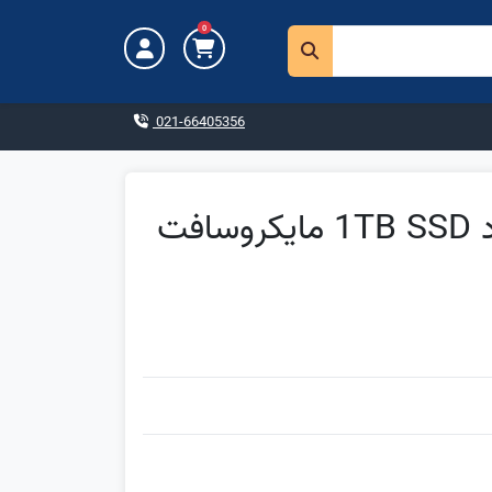
0
021-66405356
سرفیس پرو 8 - Core i7 رم 32GB هارد 1TB SSD مایکروسافت