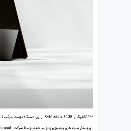
*** کانفیگ با 32GB حافظه RAM از این دستگاه توسط شرکت Microsoft فقط در پلاتینی تولید شده و رنگ نوک مدادی Graphite یا مشکی ندارد. ***
- پرچمدار تبلت های ویندوزی و تولید شده توسط شرکت Microsoft