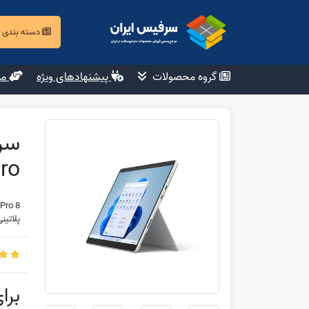
دسته بندی
گروه محصولات
پیشنهادهای ویژه
مش
ro
Pro 8
پلاتینی Platinum نو (آکبند) 12 ما
برا