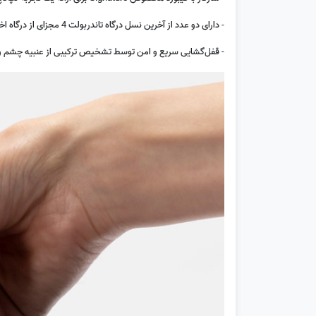
- دارای دو عدد از آخرین نسل درگاه تاندربولت 4 مجزای از درگاه اختصاصی شارژ Surface Connect
- قفل‌گشایی سریع و امن توسط تشخیص ترکیبی از عنبیه چشم و صورت با دو