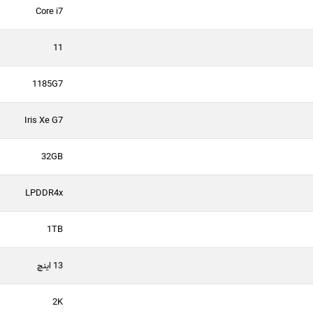
Core i7
11
1185G7
Iris Xe G7
32GB
LPDDR4x
1TB
13 اینچ
2K