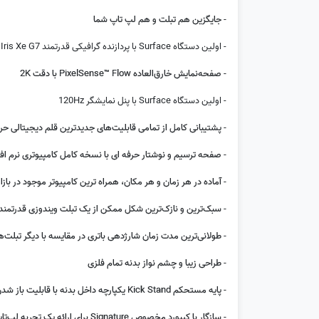
- جایگزین هم تبلت و هم لپ تاپ شما
- اولین دستگاه Surface با پردازنده گرافیکی قدرتمند Iris Xe G7
- صفحه‌نمایش خارق‌العاده PixelSense™ Flow با دقت 2K
- اولین دستگاه Surface با پنل نمایشگر 120Hz
- پشتیبانی کامل از تمامی قابلیت‌های جدیدترین قلم دیجیتالی حرفه‌ای e Slim Pen 2
- صفحه ترسیم و نوشتار حرفه ای با نسخه کامل کامپیوتری نرم اف
- آماده در هر زمان و هر مکان، همراه ترین کامپیوتر موجود در بازار
- سبک‌ترین و نازک‌ترین شکل ممکن از یک تبلت ویندوزی قدرتمند ore i7
- طولانی‌ترین مدت زمان شارژدهی باتری در مقایسه با دیگر تبلت‌
- طراحی زیبا و چشم نواز بدنه تمام فلزی
- پایه مستحکم Kick Stand یکپارچه داخل بدنه با قابلیت باز شدن در هر زاویه‌ای
- سازگار با کیبورد مخصوص Signature برای ارائه یک تجربه لپ‌تاپی تمام عیار