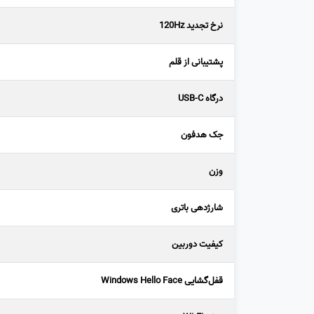
نرخ تجدید 120Hz
پشتیبانی از قلم
درگاه USB-C
جک هدفون
وزن
شارژدهی باتری
کیفیت دوربین
قفل‌گشایی Windows Hello Face