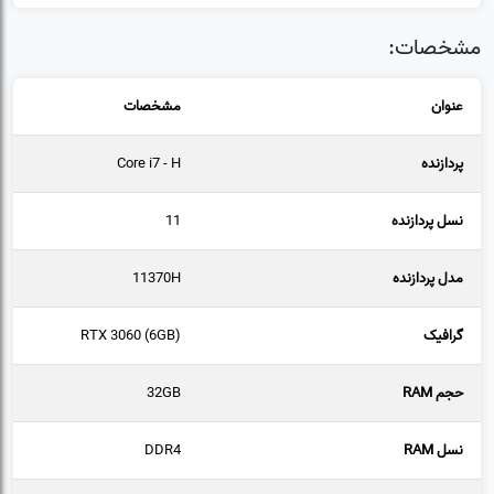
مشخصات:
عنوان
مشخصات
پردازنده
Core i7 - H
نسل پردازنده
11
مدل پردازنده
11370H
گرافیک
RTX 3060 (6GB)
حجم RAM
32GB
نسل RAM
DDR4