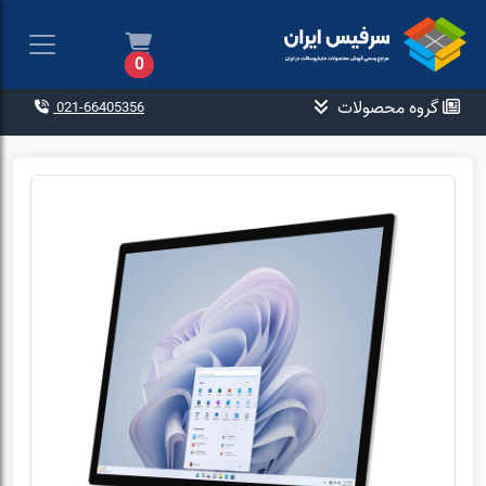
0
گروه محصولات
021-66405356