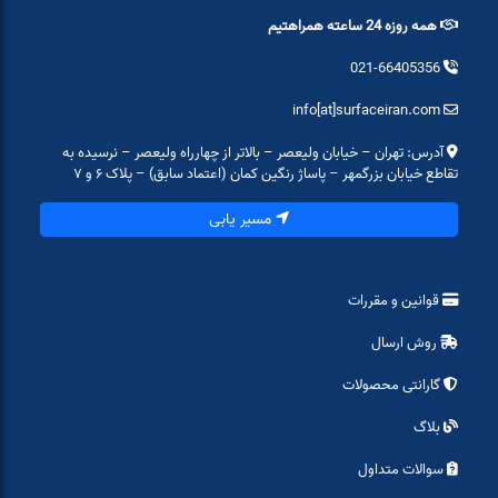
همه روزه 24 ساعته همراهتیم
021-66405356
info[at]surfaceiran.com
آدرس: تهران – خیابان ولیعصر – بالاتر از چهارراه ولیعصر – نرسیده به
تقاطع خیابان بزرگمهر – پاساژ رنگین کمان (اعتماد سابق) – پلاک ۶ و ۷
مسیر یابی
قوانین و مقررات
روش ارسال
گارانتی محصولات
بلاگ
سوالات متداول