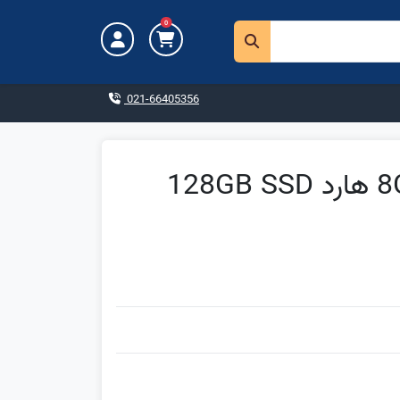
0
021-66405356
سرفیس لپ تاپ گو 2 - Core i5 رم 8GB هارد 128GB SSD