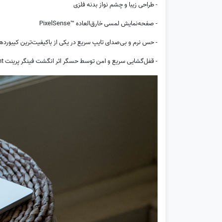
- طراحی زیبا و چشم نواز بدنه فلزی
- صفحه‌نمایش لمسی خارق‌العاده ™PixelSense
- حس نرم و بی‌صدای تایپ سریع در یکی از باکیفیت‌ترین کیبورده
- قفل‌گشایی سریع و امن توسط حسگر اثر انگشت فینگر پرینت Windows Hello Fingerprint روی دکمه روشن کردن پاور