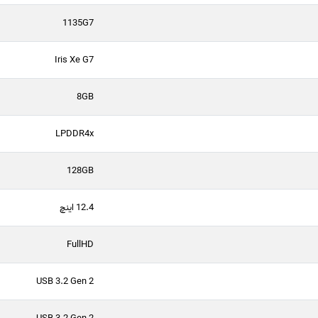
1135G7
Iris Xe G7
8GB
LPDDR4x
128GB
12.4 اینچ
FullHD
USB 3.2 Gen 2