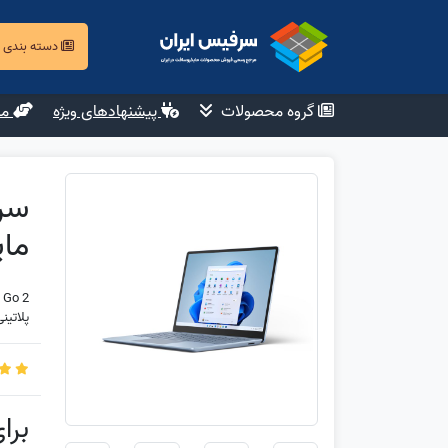
دسته بندی
گروه محصولات
پیشنهادهای ویژه
مش
مایکرو
 Go 2
پلاتینی ows 11 Pro
برا