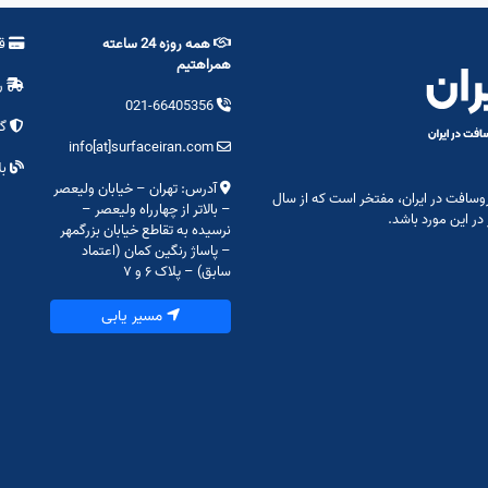
همه روزه 24 ساعته
قو
همراهتیم
ر
021-66405356
گا
info[at]surfaceiran.com
بل
آدرس: تهران – خیابان ولیعصر
وسافت در ایران، مفتخر است که از سال
– بالاتر از چهارراه ولیعصر –
نرسیده به تقاطع خیابان بزرگمهر
– پاساژ رنگین کمان (اعتماد
سابق) – پلاک ۶ و ۷
مسیر یابی