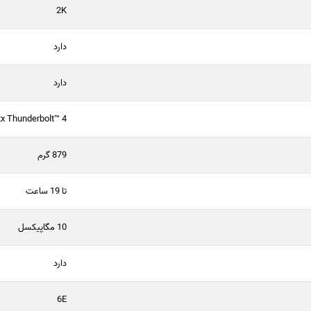
2K
دارد
دارد
x Thunderbolt™ 4
879 گرم
تا 19 ساعت
10 مگاپیکسل
دارد
6E