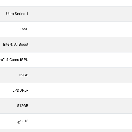
Ultra Series 1
165U
Intel® AI Boost
rc™ 4-Cores iGPU
32GB
LPDDR5x
512GB
13 اینچ