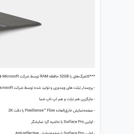
***کانفیگ‌های با 32GB حافظه RAM توسط شرکت Microsoft فقط در رنگ پلاتینی تولید می‌گردند***
- پرچمدار تبلت های ویندوزی و تولید شده توسط شرکت Microsoft
- جایگزین هم تبلت و هم لپ تاپ شما
- صفحه‌نمایش خارق‌العاده PixelSense™ Flow با دقت 2K
- اولین Surface Pro با حاشیه گرد نمایشگر
- اولین Surface Pro با صفحه‌نمایش Anti-reflective