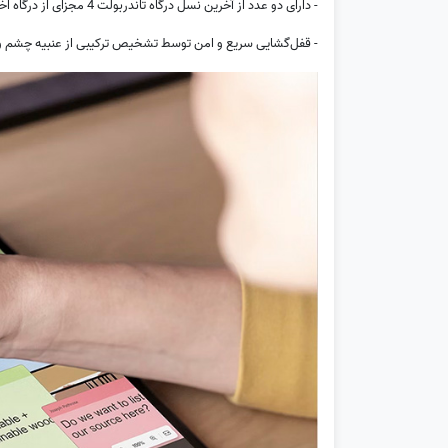
- دارای دو عدد از آخرین نسل درگاه تاندربولت 4 مجزای از درگاه اختصاصی شارژ Surface Connect
- قفل‌گشایی سریع و امن توسط تشخیص ترکیبی از عنبیه چشم و صورت با دو