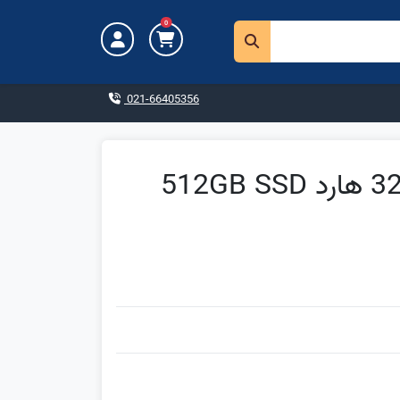
0
021-66405356
سرفیس پرو 10 - Core Ultra 7 رم 32GB هارد 512GB SSD