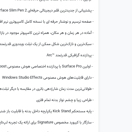
- پشتیبانی از جدیدترین قلم دیجیتالی حرفه‌ای Surface Slim Pen 2
- صفحه ترسیم و نوشتار حرفه ای با نسخه کامل کامپیوتری نرم اف
- آماده در هر زمان و هر مکان، همراه ترین کامپیوتر موجود در بازار
- سبک‌ترین و نازک‌ترین شکل ممکن از یک تبلت ویندوزی قدرتمند ore i5/i7
- پردازنده گرافیکی قدرتمند ™Arc
- اولین Surface Pro با پردازنده اختصاصی هوش مصنوعی Intel® AI Boost
- دارای قابلیت‌های هوش مصنوعی Windows Studio Effects
- طولانی‌ترین مدت زمان شارژدهی باتری در مقایسه با دیگر تبلت‌
- طراحی زیبا و چشم نواز بدنه تمام فلزی
- پایه مستحکم Kick Stand یکپارچه داخل بدنه با قابلیت باز شدن در هر زاویه‌ای
- سازگار با کیبورد مخصوص Signature برای ارائه یک تجربه لپ‌تاپی تمام عیار