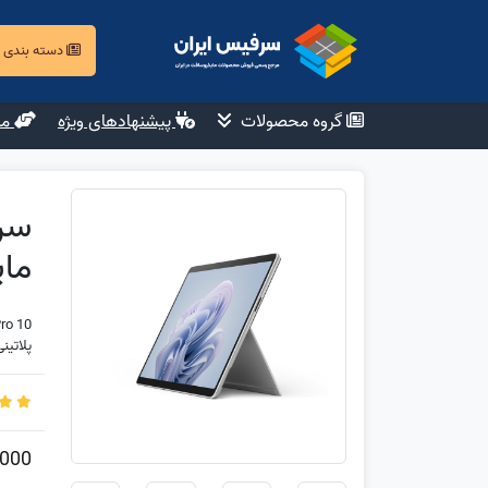
دسته بندی
گروه محصولات
پیشنهادهای ویژه
مش
مایک
ro 10
پلاتینی Platinum نو (آکبند) 12 ما
,000