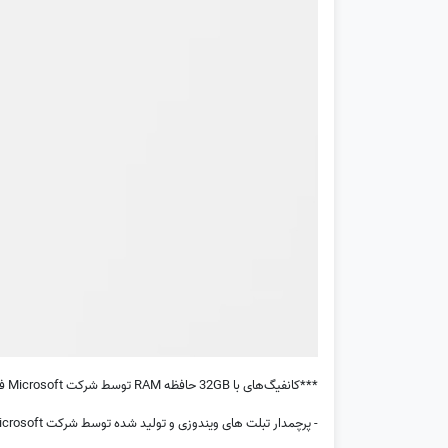
***کانفیگ‌های با 32GB حافظه RAM توسط شرکت Microsoft فقط در رنگ پلاتینی تولید می‌گردند***
- پرچمدار تبلت های ویندوزی و تولید شده توسط شرکت Microsoft