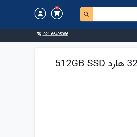
0
021-66405356
سرفیس پرو 10 - Core Ultra 5 رم 32GB هارد 512GB SSD