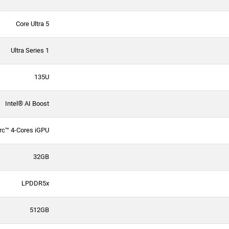
Core Ultra 5
Ultra Series 1
135U
Intel® AI Boost
rc™ 4-Cores iGPU
32GB
LPDDR5x
512GB