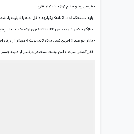
- طراحی زیبا و چشم نواز بدنه تمام فلزی
- پایه مستحکم Kick Stand یکپارچه داخل بدنه با قابلیت باز شدن در هر زاویه‌ای
- سازگار با کیبورد مخصوص Signature برای ارائه یک تجربه لپ‌تاپی تمام عیار
- دارای دو عدد از آخرین نسل درگاه تاندربولت 4 مجزای از درگاه اختصاصی شارژ Surface Connect
- قفل‌گشایی سریع و امن توسط تشخیص ترکیبی از عنبیه چشم و صورت با دو