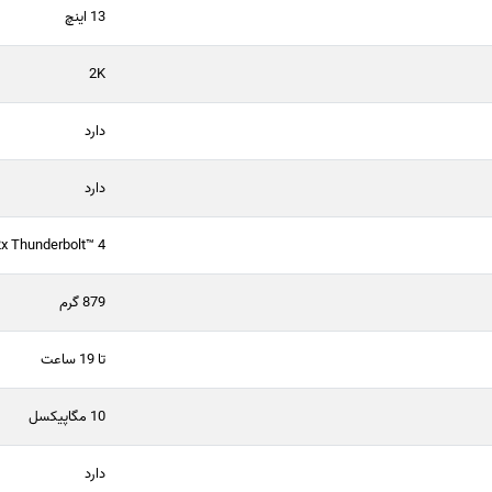
13 اینچ
2K
دارد
دارد
x Thunderbolt™ 4
879 گرم
تا 19 ساعت
10 مگاپیکسل
دارد