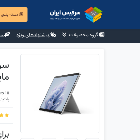
دسته بندی
گروه محصولات
پیشنهادهای ویژه
مش
مایک
ro 10
پلاتینی Platinum نو (آ
برا