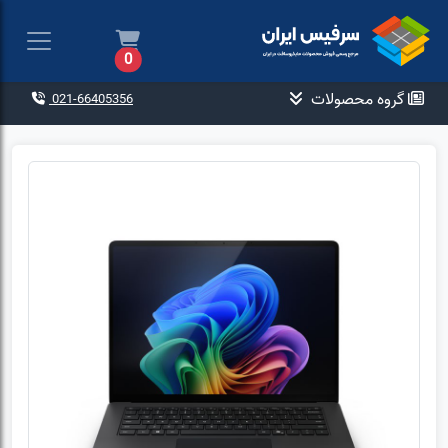
0
گروه محصولات
021-66405356