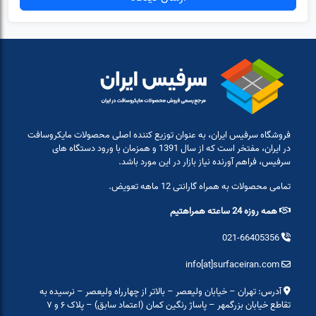
فروشگاه سرفیس ایران، به عنوان توزیع کننده اصلی محصولات مایکروسافت
در ایران، مفتخر است که از سال 1391 و همزمان با ورود دستگاه های
سرفیس، فراهم آورنده نیاز بازار در این مورد باشد.
تمامی محصولات به همراه گارانتی 12 ماهه تعویض.
همه روزه 24 ساعته همراهتیم
021-66405356
info[at]surfaceiran.com
آدرس: تهران – خیابان ولیعصر – بالاتر از چهارراه ولیعصر – نرسیده به
تقاطع خیابان بزرگمهر – پاساژ رنگین کمان (اعتماد سابق) – پلاک ۶ و ۷