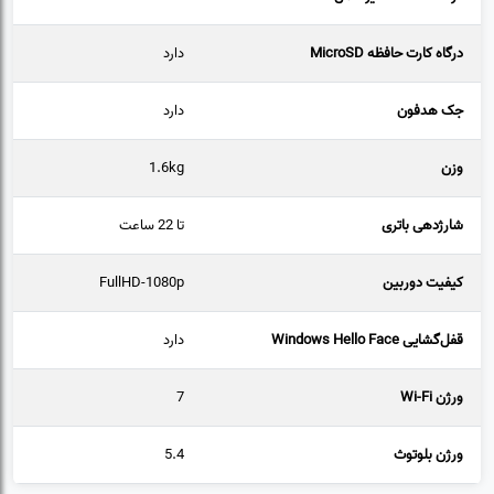
درگاه کارت حافظه MicroSD
دارد
جک هدفون
دارد
وزن
1.6kg
شارژدهی باتری
تا 22 ساعت
کیفیت دوربین
FullHD-1080p
قفل‌گشایی Windows Hello Face
دارد
ورژن Wi-Fi
7
ورژن بلوتوث
5.4