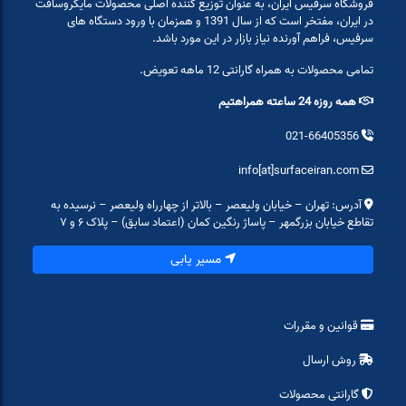
فروشگاه سرفیس ایران، به عنوان توزیع کننده اصلی محصولات مایکروسافت
در ایران، مفتخر است که از سال 1391 و همزمان با ورود دستگاه های
سرفیس، فراهم آورنده نیاز بازار در این مورد باشد.
تمامی محصولات به همراه گارانتی 12 ماهه تعویض.
همه روزه 24 ساعته همراهتیم
021-66405356
info[at]surfaceiran.com
آدرس: تهران – خیابان ولیعصر – بالاتر از چهارراه ولیعصر – نرسیده به
تقاطع خیابان بزرگمهر – پاساژ رنگین کمان (اعتماد سابق) – پلاک ۶ و ۷
مسیر یابی
قوانین و مقررات
روش ارسال
گارانتی محصولات