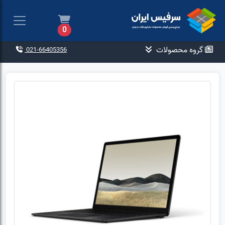
0
گروه محصولات
021-66405356