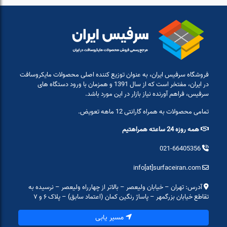
فروشگاه سرفیس ایران، به عنوان توزیع کننده اصلی محصولات مایکروسافت
در ایران، مفتخر است که از سال 1391 و همزمان با ورود دستگاه های
سرفیس، فراهم آورنده نیاز بازار در این مورد باشد.
تمامی محصولات به همراه گارانتی 12 ماهه تعویض.
همه روزه 24 ساعته همراهتیم
021-66405356
info[at]surfaceiran.com
آدرس: تهران – خیابان ولیعصر – بالاتر از چهارراه ولیعصر – نرسیده به
تقاطع خیابان بزرگمهر – پاساژ رنگین کمان (اعتماد سابق) – پلاک ۶ و ۷
مسیر یابی