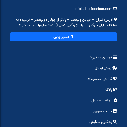
info[at]surfaceiran.com
آدرس: تهران – خیابان ولیعصر – بالاتر از چهارراه ولیعصر – نرسیده به
تقاطع خیابان بزرگمهر – پاساژ رنگین کمان (اعتماد سابق) – پلاک ۶ و ۷
مسیر یابی
قوانین و مقررات
روش ارسال
گارانتی محصولات
بلاگ
سوالات متداول
خرید حضوری
رهگیری سفارش