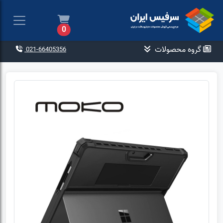
0
گروه محصولات
021-66405356